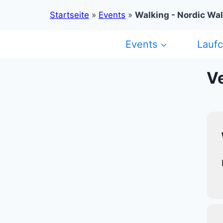
Startseite
»
Events
»
Walking - Nordic Wa
Zum
Events
Lauf
Inhalt
springen
V