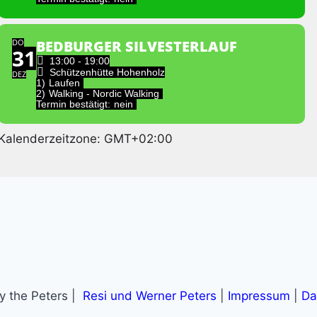
DO
BEDBURGER SILVESTERLAUF
31
13:00 - 19:00
Schützenhütte Hohenholz
DEZ
1)
Laufen
2)
Walking - Nordic Walking
Termin bestätigt:
nein
Kalenderzeitzone: GMT+02:00
 the Peters |
Resi und Werner Peters
|
Impressum
|
Da