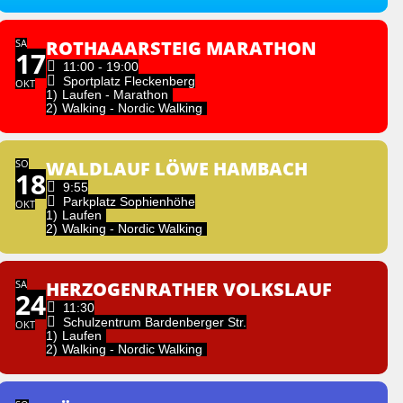
SA
ROTHAAARSTEIG MARATHON
17
11:00 - 19:00
Sportplatz Fleckenberg
OKT
1)
Laufen - Marathon
2)
Walking - Nordic Walking
SO
WALDLAUF LÖWE HAMBACH
18
9:55
Parkplatz Sophienhöhe
OKT
1)
Laufen
2)
Walking - Nordic Walking
SA
HERZOGENRATHER VOLKSLAUF
24
11:30
Schulzentrum Bardenberger Str.
OKT
1)
Laufen
2)
Walking - Nordic Walking