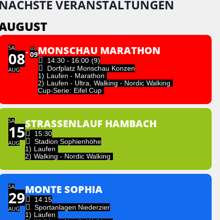
NÄCHSTE VERANSTALTUNGEN
AUGUST
SA
MONSCHAU MARATHON
SO
08
09
14:30 - 16:00
(9)
Dorfplatz Monschau Konzen
AUG
1)
Laufen - Marathon
2)
Laufen - Ultra,
Walking - Nordic Walking
Cup-Serie:
Eifel Cup
SA
STRASSENLAUF HAMBACH
15
15:30
Stadion Sophienhöhe
AUG
1)
Laufen
2)
Walking - Nordic Walking
SA
MONTE SOPHIA
29
14:15
Sportanlagen Niederzier
AUG
1)
Laufen