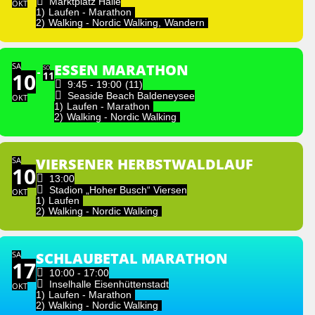
Marktplatz Halle
OKT
1)
Laufen - Marathon
2)
Walking - Nordic Walking,
Wandern
SA
ESSEN MARATHON
SO
10
11
9:45 - 19:00
(11)
Seaside Beach Baldeneysee
OKT
1)
Laufen - Marathon
2)
Walking - Nordic Walking
SA
VIERSENER HERBSTWALDLAUF
10
13:00
Stadion „Hoher Busch“ Viersen
OKT
1)
Laufen
2)
Walking - Nordic Walking
SA
SCHLAUBETAL MARATHON
17
10:00 - 17:00
Inselhalle Eisenhüttenstadt
OKT
1)
Laufen - Marathon
2)
Walking - Nordic Walking