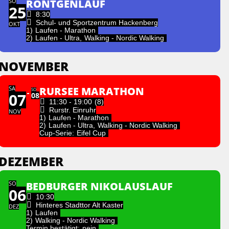
SO
RÖNTGENLAUF
25
8:30
Schul- und Sportzentrum Hackenberg
OKT
1)
Laufen - Marathon
2)
Laufen - Ultra,
Walking - Nordic Walking
NOVEMBER
SA
RURSEE MARATHON
SO
07
08
11:30 - 19:00
(8)
Rurstr. Einruhr
NOV
1)
Laufen - Marathon
2)
Laufen - Ultra,
Walking - Nordic Walking
Cup-Serie:
Eifel Cup
DEZEMBER
SO
BEDBURGER NIKOLAUSLAUF
06
10:30
Hinteres Stadttor Alt Kaster
DEZ
1)
Laufen
2)
Walking - Nordic Walking
Termin bestätigt:
nein