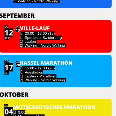
2)
Walking - Nordic Walking
SEPTEMBER
SA
VILLE-LAUF
SO
12
13
20:00 - 16:00
(13)
Sportplatz Swisterberg
SEP
1)
Laufen
2)
Walking - Nordic Walking
DO
KASSEL MARATHON
SO
17
20
15:00 - 17:00
(20)
Auestadion
SEP
1)
Laufen - Marathon
2)
Walking - Nordic Walking
OKTOBER
SO
MITTELDEUTSCHER MARATHON
04
9:00