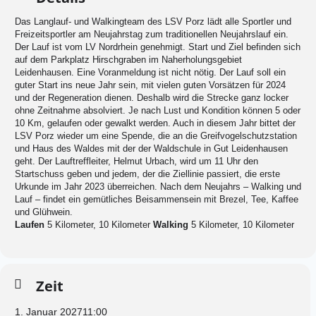
Das Langlauf- und Walkingteam des LSV Porz lädt alle Sportler und
Freizeitsportler am Neujahrstag zum traditionellen Neujahrslauf ein.
Der Lauf ist vom LV Nordrhein genehmigt. Start und Ziel befinden sich
auf dem Parkplatz Hirschgraben im Naherholungsgebiet
Leidenhausen. Eine Voranmeldung ist nicht nötig. Der Lauf soll ein
guter Start ins neue Jahr sein, mit vielen guten Vorsätzen für 2024
und der Regeneration dienen. Deshalb wird die Strecke ganz locker
ohne Zeitnahme absolviert. Je nach Lust und Kondition können 5 oder
10 Km, gelaufen oder gewalkt werden. Auch in diesem Jahr bittet der
LSV Porz wieder um eine Spende, die an die Greifvogelschutzstation
und Haus des Waldes mit der der Waldschule in Gut Leidenhausen
geht. Der Lauftreffleiter, Helmut Urbach, wird um 11 Uhr den
Startschuss geben und jedem, der die Ziellinie passiert, die erste
Urkunde im Jahr 2023 überreichen. Nach dem Neujahrs – Walking und
Lauf – findet ein gemütliches Beisammensein mit Brezel, Tee, Kaffee
und Glühwein.
Laufen
5 Kilometer, 10 Kilometer
Walking
5 Kilometer, 10 Kilometer
Zeit
1. Januar 2027
11:00