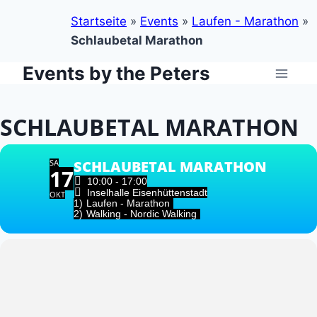
Startseite
»
Events
»
Laufen - Marathon
»
Schlaubetal Marathon
Events by the Peters
Zum
Inhalt
springen
SCHLAUBETAL MARATHON
SA
SCHLAUBETAL MARATHON
17
10:00 - 17:00
Inselhalle Eisenhüttenstadt
OKT
1)
Laufen - Marathon
2)
Walking - Nordic Walking