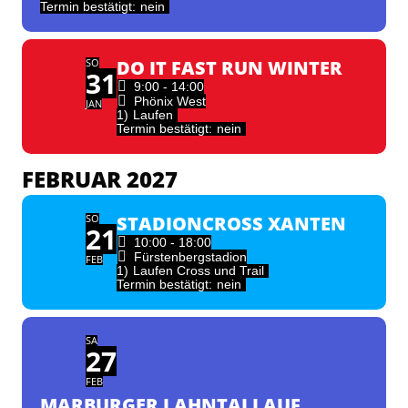
Termin bestätigt:
nein
SO
DO IT FAST RUN WINTER
31
9:00 - 14:00
Phönix West
JAN
1)
Laufen
Termin bestätigt:
nein
FEBRUAR 2027
SO
STADIONCROSS XANTEN
21
10:00 - 18:00
Fürstenbergstadion
FEB
1)
Laufen Cross und Trail
Termin bestätigt:
nein
SA
27
FEB
MARBURGER LAHNTALLAUF