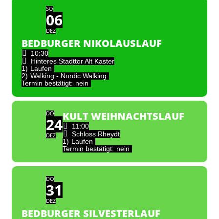
SO
06
DEZ
BEDBURGER NIKOLAUSLAUF
10:30
Hinteres Stadttor Alt Kaster
1)
Laufen
2)
Walking - Nordic Walking
Termin bestätigt:
nein
DO
KULT WEIHNACHTSLAUF
24
11:00
Schloss Rheydt
DEZ
1)
Laufen
Termin bestätigt:
nein
DO
31
DEZ
BEDBURGER SILVESTERLAUF