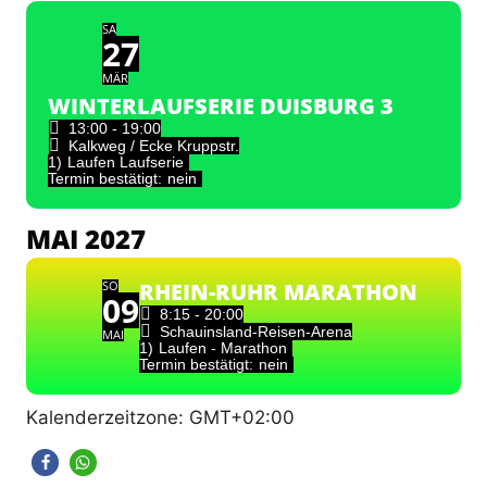
SA
27
MÄR
WINTERLAUFSERIE DUISBURG 3
13:00 - 19:00
Kalkweg / Ecke Kruppstr.
1)
Laufen Laufserie
Termin bestätigt:
nein
MAI 2027
SO
RHEIN-RUHR MARATHON
09
8:15 - 20:00
Schauinsland-Reisen-Arena
MAI
1)
Laufen - Marathon
Termin bestätigt:
nein
Kalenderzeitzone: GMT+02:00