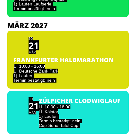
1)
Laufen Laufserie
Termin bestätigt:
nein
MÄRZ 2027
SO
21
MÄR
FRANKFURTER HALBMARATHON
10:00 - 16:00
Deutsche Bank Park
1)
Laufen
Termin bestätigt:
nein
SO
ZÜLPICHER CLODWIGLAUF
21
10:00 - 18:00
Kölntor
MÄR
1)
Laufen
Termin bestätigt:
nein
Cup-Serie:
Eifel Cup