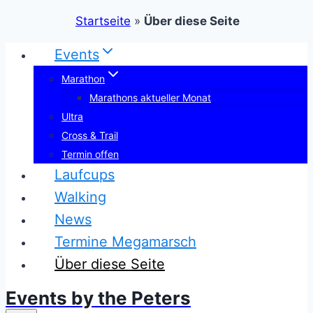
Startseite
»
Über diese Seite
Zum
Events
Inhalt
Marathon
springen
Marathons aktueller Monat
Ultra
Cross & Trail
Termin offen
Laufcups
Walking
News
Termine Megamarsch
Über diese Seite
Events by the Peters