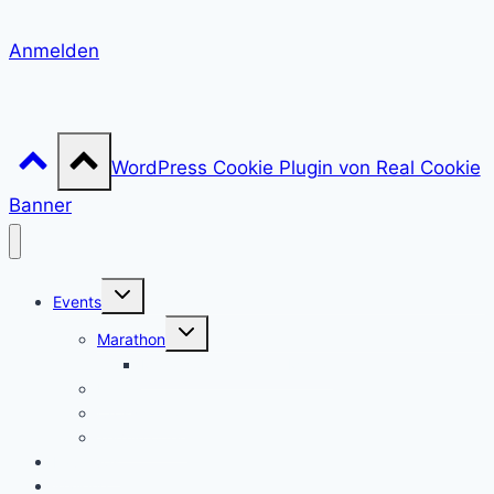
Anmelden
WordPress Cookie Plugin von Real Cookie
Banner
Untermenü
Events
umschalten
Untermenü
Marathon
umschalten
Marathons aktueller Monat
Ultra
Cross & Trail
Termin offen
Laufcups
Walking