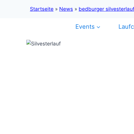
Startseite
»
News
»
bedburger silvesterlau
Zum
Events
Lauf
Inhalt
springen