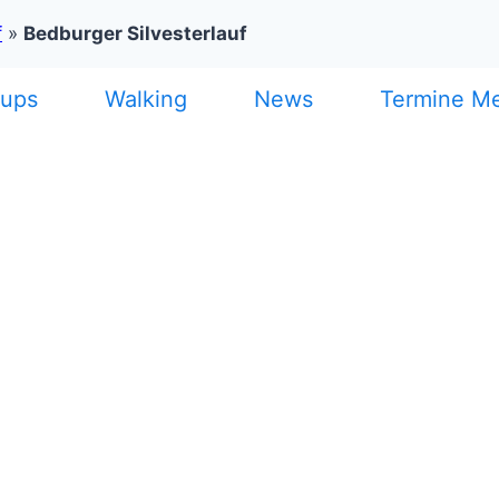
f
»
Bedburger Silvesterlauf
cups
Walking
News
Termine M