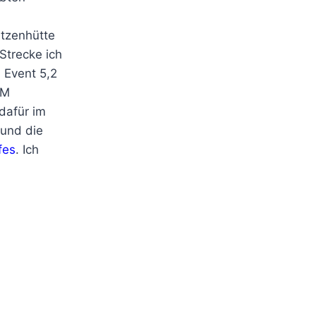
ützenhütte
Strecke ich
 Event 5,2
KM
dafür im
 und die
fes
. Ich