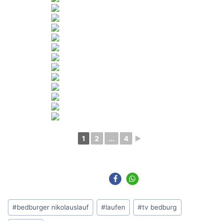
1
2
...
4
►
Schlagworte:
#
bedburger nikolauslauf
#
laufen
#
tv bedburg