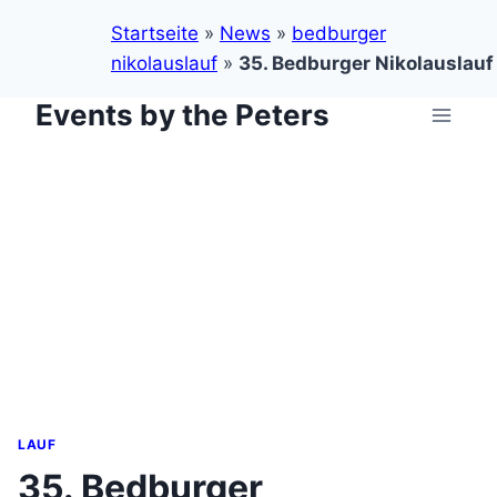
Startseite
»
News
»
bedburger
nikolauslauf
»
35. Bedburger Nikolauslauf
Events by the Peters
Zum
Inhalt
springen
LAUF
35. Bedburger