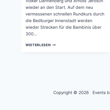
Volker Dannenberg und Arnold Jerosch
wieder an den Start. Auf dem neu
vermessenen schnellen Rundkurs durch
die Bedburger Innenstadt werden
wieder Strecken für die Bambinis über
300…
GVG
WEITERLESEN
CIYLAUF
BEDBURG
WIEDER
AM
START
Copyright © 2026 Events by