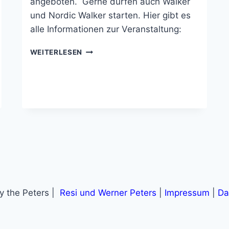
angeboten. Gerne dürfen auch Walker
und Nordic Walker starten. Hier gibt es
alle Informationen zur Veranstaltung:
WALDLAUF
WEITERLESEN
DJK
LÖWE
HAMBACH
 the Peters |
Resi und Werner Peters
|
Impressum
|
Da