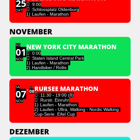
25
9:00
Schlossplatz Oldenburg
OKT
1)
Laufen - Marathon
NOVEMBER
SO
NEW YORK CITY MARATHON
01
0:00
Staten Island Central Park
NOV
1)
Laufen - Marathon
2)
Handbiker / Rollis
SA
RURSEE MARATHON
SO
07
08
11:30 - 19:00
(8)
Rurstr. Einruhr
NOV
1)
Laufen - Marathon
2)
Laufen - Ultra,
Walking - Nordic Walking
Cup-Serie:
Eifel Cup
DEZEMBER