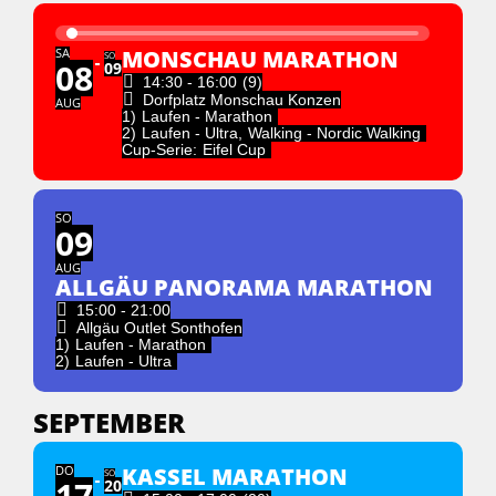
SA
MONSCHAU MARATHON
SO
08
09
14:30 - 16:00
(9)
Dorfplatz Monschau Konzen
AUG
1)
Laufen - Marathon
2)
Laufen - Ultra,
Walking - Nordic Walking
Cup-Serie:
Eifel Cup
SO
09
AUG
ALLGÄU PANORAMA MARATHON
15:00 - 21:00
Allgäu Outlet Sonthofen
1)
Laufen - Marathon
2)
Laufen - Ultra
SEPTEMBER
DO
KASSEL MARATHON
SO
17
20