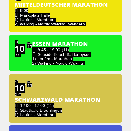
MITTELDEUTSCHER MARATHON
9:00
Marktplatz Halle
1)
Laufen - Marathon
2)
Walking - Nordic Walking,
Wandern
SA
ESSEN MARATHON
SO
10
11
9:45 - 19:00
(11)
Seaside Beach Baldeneysee
OKT
1)
Laufen - Marathon
2)
Walking - Nordic Walking
SA
SO
10
11
OKT
SCHWARZWALD MARATHON
12:00 - 17:00
(11)
Stadthalle Bräunlingen
1)
Laufen - Marathon