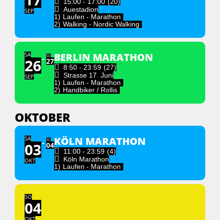
15:00 - 17:00
(20)
Auestadion
SEP
1)
Laufen - Marathon
2)
Walking - Nordic Walking
SA
BERLIN MARATHON
SO
26
27
8:50 - 23:59
(27)
Strasse 17. Juni
SEP
1)
Laufen - Marathon
2)
Handbiker / Rollis
OKTOBER
SA
KÖLN MARATHON
SO
03
04
11:00 - 23:59
(4)
Köln Marathon
OKT
1)
Laufen - Marathon
SO
04
OKT