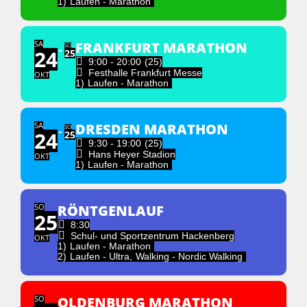
1)
Laufen - Marathon
SA
FRANKFURT MARATHON
SO
24
25
9:00 - 20:00
(25)
Festhalle Frankfurt Messe
OKT
1)
Laufen - Marathon
SA
DRESDEN MARATHON
SO
24
25
9:30 - 19:00
(25)
Hans Heyer Stadion
OKT
1)
Laufen - Marathon
SO
RÖNTGENLAUF
25
8:30
Schul- und Sportzentrum Hackenberg
OKT
1)
Laufen - Marathon
2)
Laufen - Ultra,
Walking - Nordic Walking
SO
OLDENBURG MARATHON