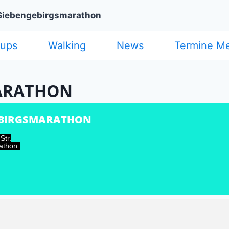
Siebengebirgsmarathon
cups
Walking
News
Termine M
ARATHON
EBIRGSMARATHON
Str.
athon