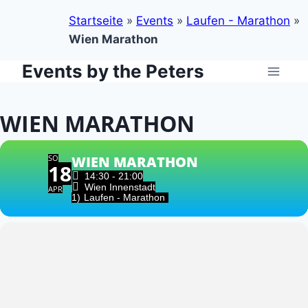
Startseite
»
Events
»
Laufen - Marathon
»
Wien Marathon
Events by the Peters
Zum
Inhalt
springen
WIEN MARATHON
SO
WIEN MARATHON
18
14:30 - 21:00
Wien Innenstadt
APR
1)
Laufen - Marathon