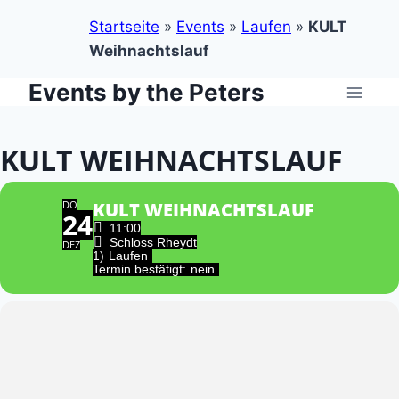
Startseite
»
Events
»
Laufen
»
KULT
Weihnachtslauf
Events by the Peters
Zum
Inhalt
springen
KULT WEIHNACHTSLAUF
DO
KULT WEIHNACHTSLAUF
24
11:00
Schloss Rheydt
DEZ
1)
Laufen
Termin bestätigt:
nein