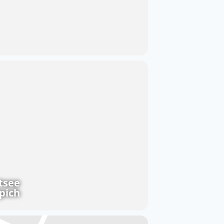
tsee
pich