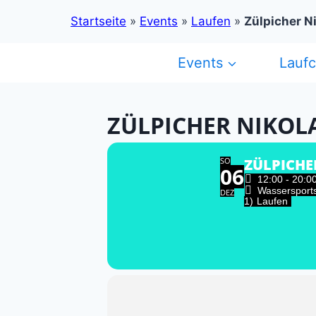
Startseite
»
Events
»
Laufen
»
Zülpicher N
Zum
Events
Lauf
Inhalt
springen
ZÜLPICHER NIKOL
SO
ZÜLPICHE
06
12:00 - 20:0
Wassersports
DEZ
1)
Laufen