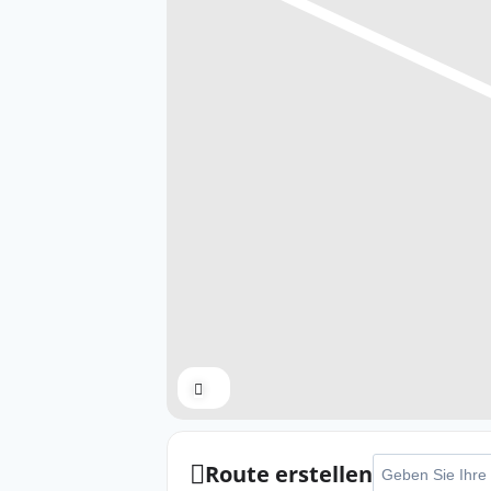
Expand
Adresse - Zülpich
Route erstellen