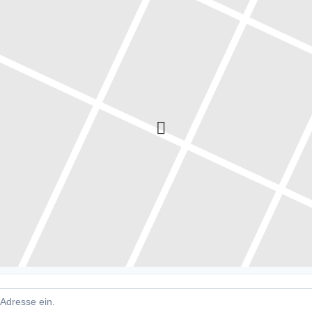
er Nikolauslauf []