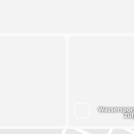
Wasserspor
Zül