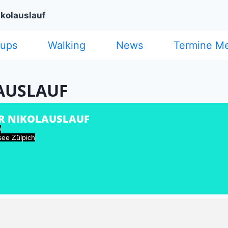
ikolauslauf
cups
Walking
News
Termine M
AUSLAUF
R NIKOLAUSLAUF
0
ee Zülpich