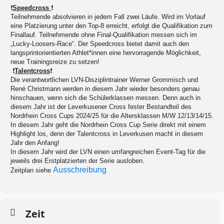
❗
Speed
cross
❗
Teilnehmende absolvieren in jedem Fall zwei Läufe. Wird im Vorlauf
eine Platzierung unter den Top-8 erreicht, erfolgt die Qualifikation zum
Finallauf. Teilnehmende ohne Final-Qualifikation messen sich im
„Lucky-Loosers-Race“. Der
Speed
cross bietet damit auch den
langsprintorientierten Athlet*innen eine hervorragende Möglichkeit,
neue Trainingsreize zu setzen!
❗
Talentcross
❗
Die verantwortlichen LVN-Disziplintrainer Werner Grommisch und
René Christmann werden in diesem Jahr wieder besonders genau
hinschauen, wenn sich die Schülerklassen messen. Denn auch in
diesem Jahr ist der Leverkusener
Cross
fester Bestandteil des
Nordrhein
Cross
Cups 2024/25 für die Altersklassen M/W 12/13/14/15.
In diesem Jahr geht die Nordrhein Cross Cup Serie direkt mit einem
Highlight los, denn der Talentcross in Leverkusen macht in diesem
Jahr den Anfang!
In diesem Jahr wird der LVN einen umfangreichen Event-Tag für die
jeweils drei Erstplatzierten der Serie ausloben.
Ausschreibung
Zeitplan siehe
Zeit