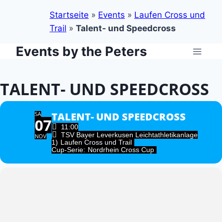
Startseite
»
Events
»
Laufen Cross und
Trail
»
Talent- und Speedcross
Events by the Peters
Zum
Inhalt
springen
TALENT- UND SPEEDCROSS
SA
TALENT- UND SPEEDCROSS
07
11:00
TSV Bayer Leverkusen Leichtathletikanlage
NOV
1)
Laufen Cross und Trail
Cup-Serie:
Nordrhein Cross Cup