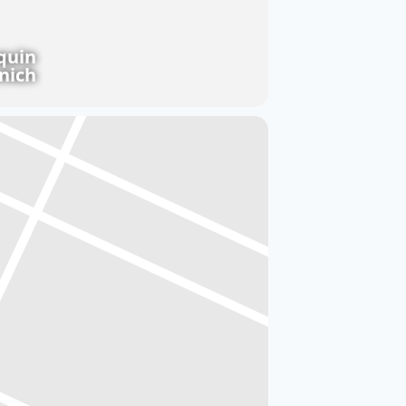
quin
nich