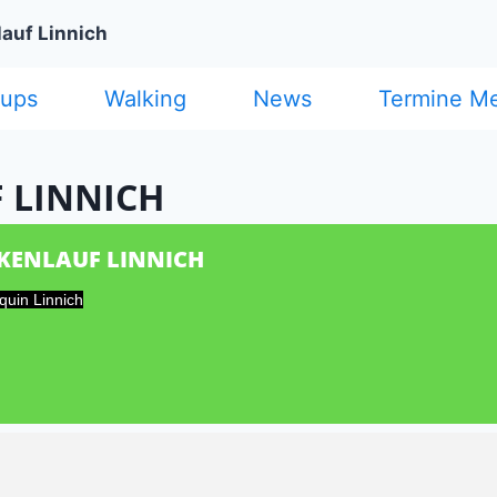
auf Linnich
cups
Walking
News
Termine M
 LINNICH
KENLAUF LINNICH
quin Linnich