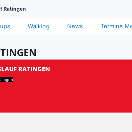
f Ratingen
cups
Walking
News
Termine M
ATINGEN
SLAUF RATINGEN
atingen