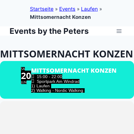
Startseite
»
Events
»
Laufen
»
Mittsomernacht Konzen
Events by the Peters
Zum
Inhalt
springen
MITTSOMERNACHT KONZEN
SA
MITTSOMERNACHT KONZEN
20
15:00 - 22:00
Sportpark Am Windrad
JUN
1)
Laufen
2)
Walking - Nordic Walking