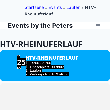
Startseite
»
Events
»
Laufen
»
HTV-
Rheinuferlauf
Events by the Peters
Zum
Inhalt
springen
HTV-RHEINUFERLAUF
SA
HTV-RHEINUFERLAUF
25
15:00 - 21:00
Friesenplatz Duisburg
JUL
1)
Laufen
2)
Walking - Nordic Walking