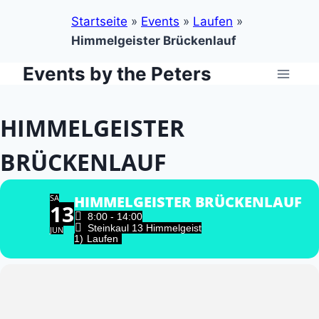
Startseite
»
Events
»
Laufen
»
Himmelgeister Brückenlauf
Events by the Peters
Zum
Inhalt
springen
HIMMELGEISTER
BRÜCKENLAUF
SA
HIMMELGEISTER BRÜCKENLAUF
13
8:00 - 14:00
Steinkaul 13 Himmelgeist
JUN
1)
Laufen