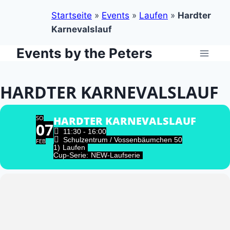
Startseite
»
Events
»
Laufen
»
Hardter
Karnevalslauf
Events by the Peters
Zum
Inhalt
springen
HARDTER KARNEVALSLAUF
SO
HARDTER KARNEVALSLAUF
07
11:30 - 16:00
Schulzentrum / Vossenbäumchen 50
FEB
1)
Laufen
Cup-Serie:
NEW-Laufserie