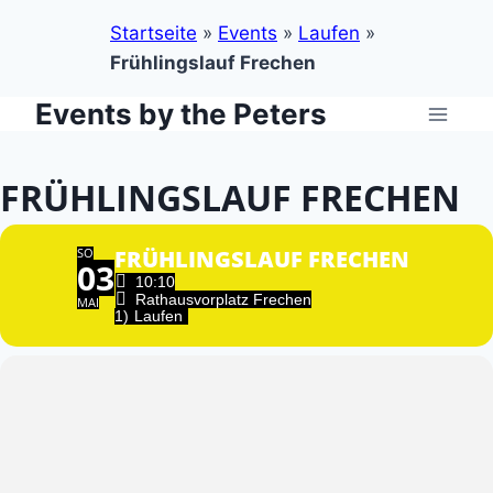
Startseite
»
Events
»
Laufen
»
Frühlingslauf Frechen
Events by the Peters
Zum
Inhalt
springen
FRÜHLINGSLAUF FRECHEN
SO
FRÜHLINGSLAUF FRECHEN
03
10:10
Rathausvorplatz Frechen
MAI
1)
Laufen