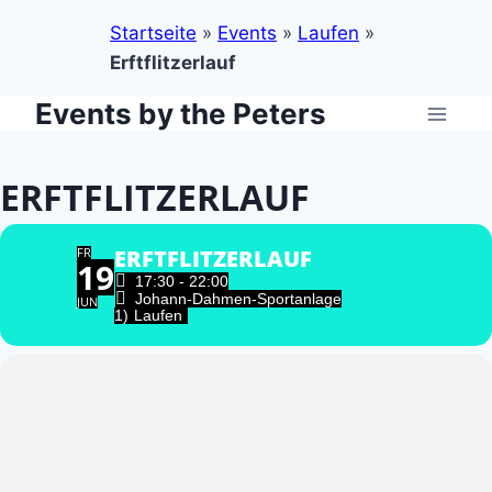
Startseite
»
Events
»
Laufen
»
Erftflitzerlauf
Events by the Peters
Zum
Inhalt
springen
ERFTFLITZERLAUF
FR
ERFTFLITZERLAUF
19
17:30 - 22:00
Johann-Dahmen-Sportanlage
JUN
1)
Laufen