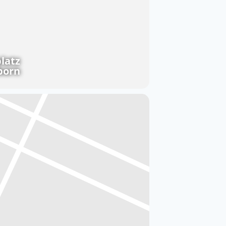
latz
born