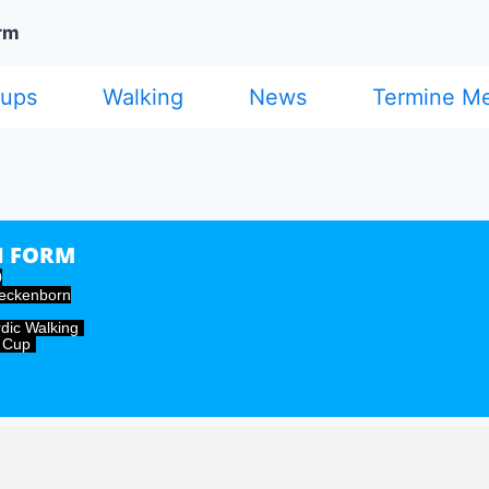
rm
cups
Walking
News
Termine M
N FORM
0
teckenborn
rdic Walking
l Cup