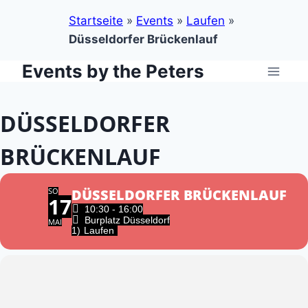
Startseite
»
Events
»
Laufen
»
Düsseldorfer Brückenlauf
Events by the Peters
Zum
Inhalt
springen
DÜSSELDORFER
BRÜCKENLAUF
SO
DÜSSELDORFER BRÜCKENLAUF
17
10:30 - 16:00
Burplatz Düsseldorf
MAI
1)
Laufen