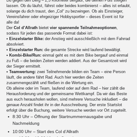
Du gegen den Berg – 2,5 Kilometer bergauf, die deinen Puls steigen
lassen. Ob du läufst, fährst oder beides kombinierst – alles ist erlaubt,
solange du dich traust, den „Col“ zu bezwingen. Ob als Einsteiger,
Vereinsfahrer oder ehrgeiziger Hobbysportler – dieses Event ist für
alle da!
Der
Col d’Allrath
bietet
vier
spannende Teilnahmeoptionen
,
sodass für jeden das passende Format dabei ist:
•
Einzelstarter Bike:
der Anstieg wird ausschließlich mit dem Fahrrad
absolviert.
•
Einzelstarter Run:
die gesamte Strecke wird laufend bewältigt.
•
Kombi-Bike/Run:
einmal geht es mit dem Bike bergauf und einmal
zu Fuß – die beiden Zeiten werden addiert. Aus der Gesamtzeit wird
der Sieger ermittelt.
•
Teamwertung:
zwei Teilnehmende bilden ein Team – eine Person
läuft, die andere fährt Rad. Auch hier werden die Zeiten
zusammengezählt und fließen in die Wertung ein.
Ob alleine oder im Team, laufend oder auf dem Rad – hier zählt die
Herausforderung und der gemeinsame Wettkampf. Da wir das Beste
aus euch herausholen wollen, sind mehrere Versuche inkludiert – die
genaue Anzahl findet ihr in der Ausschreibung. Der erste Startslot
erfolgt über die Buchung, weitere Versuche werden vor Ort zugeteilt.
8:30 Uhr
– Öffnung der Startnummernausgabe und
Nachmeldung
10:00 Uhr
– Start des
Col d’Allrath