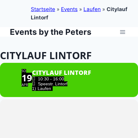
Startseite
»
Events
»
Laufen
»
Citylauf
Lintorf
Events by the Peters
Zum
Inhalt
springen
CITYLAUF LINTORF
SO
CITYLAUF LINTORF
19
10:30 - 16:00
Speestr. Lintorf
APR
1)
Laufen