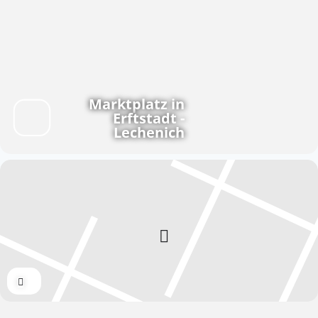
Marktplatz in
Erftstadt -
Lechenich
Expand