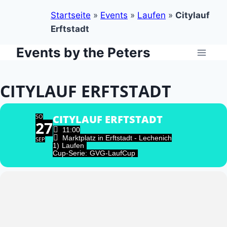
Startseite
»
Events
»
Laufen
»
Citylauf
Erftstadt
Events by the Peters
Zum
Inhalt
springen
CITYLAUF ERFTSTADT
SO
CITYLAUF ERFTSTADT
27
11:00
Marktplatz in Erftstadt - Lechenich
SEP
1)
Laufen
Cup-Serie:
GVG-LaufCup