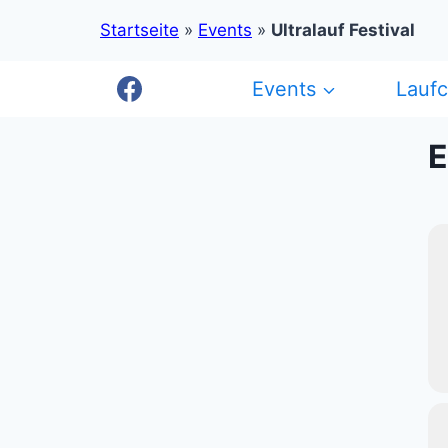
Startseite
»
Events
»
Ultralauf Festival
Zum
Events
Lauf
Inhalt
springen
E