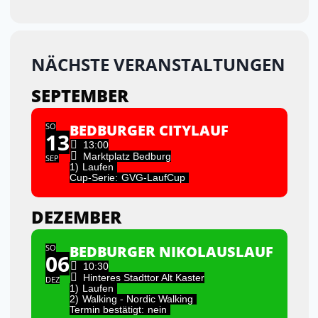
NÄCHSTE VERANSTALTUNGEN
SEPTEMBER
SO
BEDBURGER CITYLAUF
13
13:00
Marktplatz Bedburg
SEP
1)
Laufen
Cup-Serie:
GVG-LaufCup
DEZEMBER
SO
BEDBURGER NIKOLAUSLAUF
06
10:30
Hinteres Stadttor Alt Kaster
DEZ
1)
Laufen
2)
Walking - Nordic Walking
Termin bestätigt:
nein