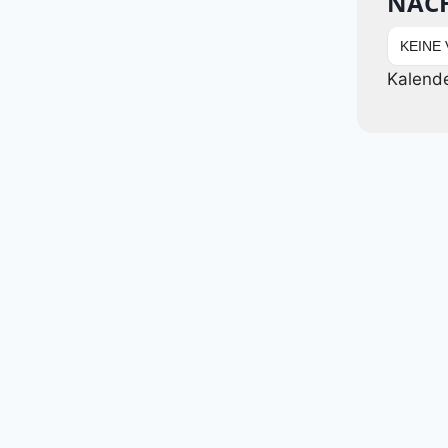
NÄC
KEINE
Kalend