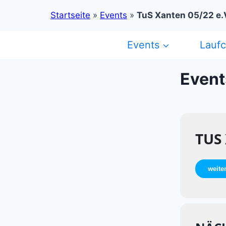
Startseite
»
Events
»
TuS Xanten 05/22 e.V
Zum
Events
Lauf
Inhalt
springen
Event
TUS
weite