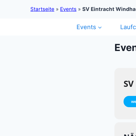
Startseite
»
Events
»
SV Eintracht Windha
Zum
Events
Lauf
Inhalt
springen
Even
SV
we