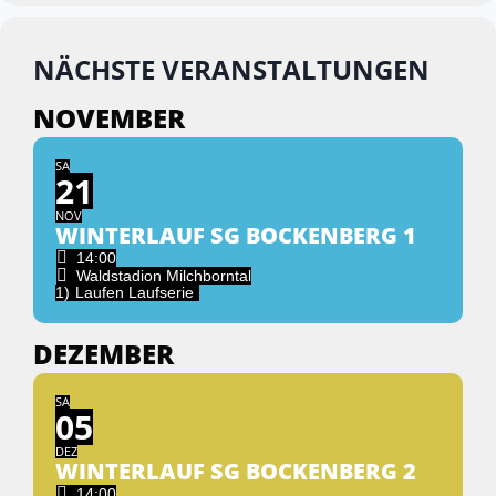
NÄCHSTE VERANSTALTUNGEN
NOVEMBER
SA
21
NOV
WINTERLAUF SG BOCKENBERG 1
14:00
Waldstadion Milchborntal
1)
Laufen Laufserie
DEZEMBER
SA
05
DEZ
WINTERLAUF SG BOCKENBERG 2
14:00