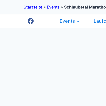
Startseite
»
Events
»
Schlaubetal Marath
Zum
Events
Lauf
Inhalt
springen