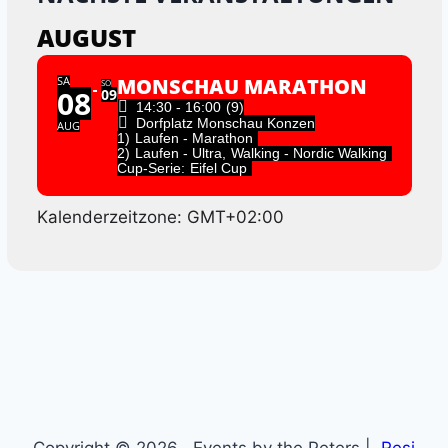
AUGUST
SA
MONSCHAU MARATHON
SO
08
09
14:30 - 16:00
(9)
Dorfplatz Monschau Konzen
AUG
1)
Laufen - Marathon
2)
Laufen - Ultra,
Walking - Nordic Walking
Cup-Serie:
Eifel Cup
Kalenderzeitzone: GMT+02:00