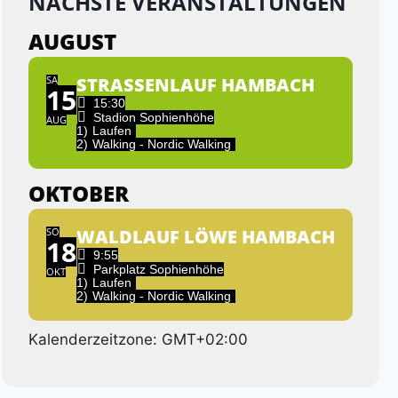
NÄCHSTE VERANSTALTUNGEN
AUGUST
SA
STRASSENLAUF HAMBACH
15
15:30
Stadion Sophienhöhe
AUG
1)
Laufen
2)
Walking - Nordic Walking
OKTOBER
SO
WALDLAUF LÖWE HAMBACH
18
9:55
Parkplatz Sophienhöhe
OKT
1)
Laufen
2)
Walking - Nordic Walking
Kalenderzeitzone: GMT+02:00