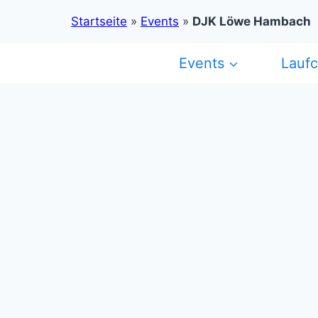
Startseite
»
Events
»
DJK Löwe Hambach
Zum
Events
Lauf
Inhalt
springen