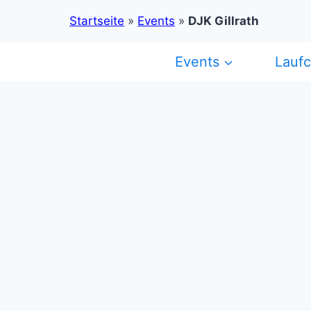
Startseite
»
Events
»
DJK Gillrath
Zum
Events
Lauf
Inhalt
springen