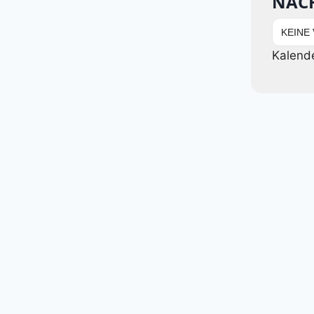
NÄC
KEINE
Kalend