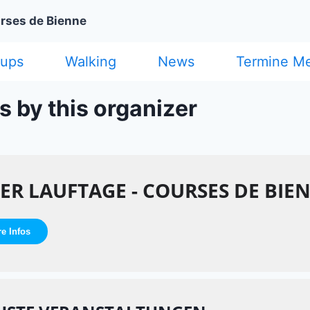
urses de Bienne
cups
Walking
News
Termine M
s by this organizer
LER LAUFTAGE - COURSES DE BIE
re Infos