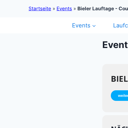
Startseite
»
Events
»
Bieler Lauftage - Co
Zum
Events
Lauf
Inhalt
springen
Event
BIE
weite