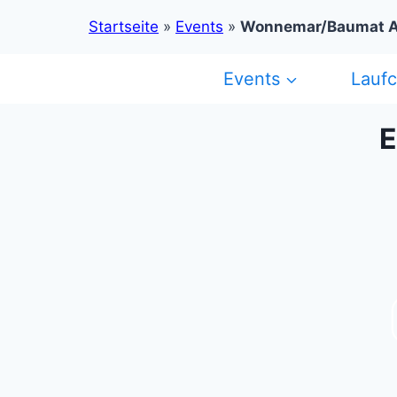
Startseite
»
Events
»
Wonnemar/Baumat A
Zum
Events
Lauf
Inhalt
springen
E