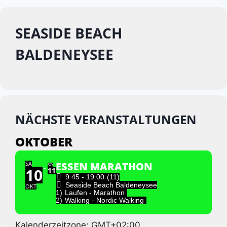
SEASIDE BEACH
BALDENEYSEE
NÄCHSTE VERANSTALTUNGEN
OKTOBER
SA
ESSEN MARATHON
SO
10
11
9:45 - 19:00
(11)
Seaside Beach Baldeneysee
OKT
1)
Laufen - Marathon
2)
Walking - Nordic Walking
Kalenderzeitzone: GMT+02:00