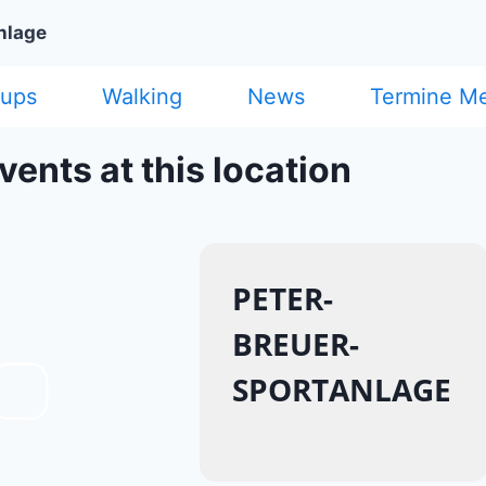
nlage
cups
Walking
News
Termine M
vents at this location
PETER-
BREUER-
SPORTANLAGE