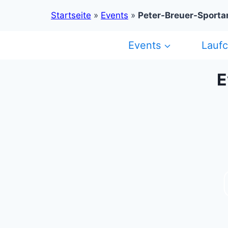
Startseite
»
Events
»
Peter-Breuer-Sporta
Zum
Events
Lauf
Inhalt
springen
E