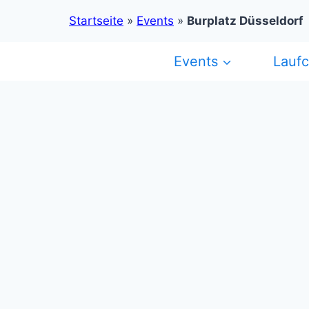
Startseite
»
Events
»
Burplatz Düsseldorf
Zum
Events
Lauf
Inhalt
springen