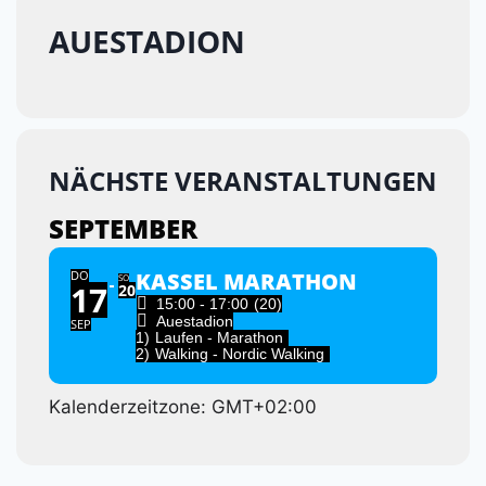
AUESTADION
NÄCHSTE VERANSTALTUNGEN
SEPTEMBER
DO
KASSEL MARATHON
SO
17
20
15:00 - 17:00
(20)
Auestadion
SEP
1)
Laufen - Marathon
2)
Walking - Nordic Walking
Kalenderzeitzone: GMT+02:00