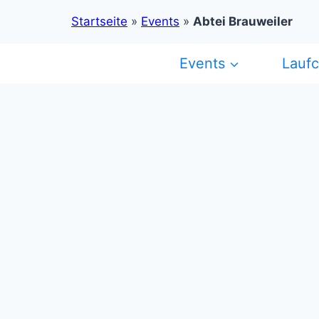
Startseite
»
Events
»
Abtei Brauweiler
Zum
Events
Lauf
Inhalt
springen